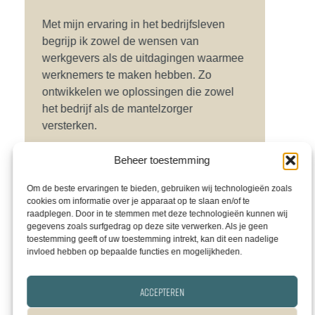
Met mijn ervaring in het bedrijfsleven
begrijp ik zowel de wensen van
werkgevers als de uitdagingen waarmee
werknemers te maken hebben. Zo
ontwikkelen we oplossingen die zowel
het bedrijf als de mantelzorger
versterken.
Beheer toestemming
Klik hier voor praktische voorbeelden
Om de beste ervaringen te bieden, gebruiken wij technologieën zoals
cookies om informatie over je apparaat op te slaan en/of te
raadplegen. Door in te stemmen met deze technologieën kunnen wij
gegevens zoals surfgedrag op deze site verwerken. Als je geen
toestemming geeft of uw toestemming intrekt, kan dit een nadelige
invloed hebben op bepaalde functies en mogelijkheden.
ALS WERKGEVER IS HET
BELANGRIJK DAT JE
Accepteren