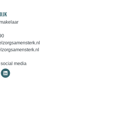
DIJK
makelaar
90
lzorgsamensterk.nl
zorgsamensterk.nl
 social media