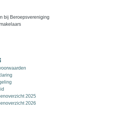
n bij Beroepsvereniging
makelaars
S
voorwaarden
laring
geling
id
enoverzicht 2025
enoverzicht 2026