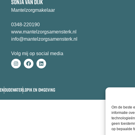
SONJA VAN DIJK
Mantelzorgmakelaar
0348-220190
www.mantelzorgsamensterk.nl
info@mantelzorgsamensterk.nl
Volg mij op social media
EN
OUDEWATER
LOPIK EN OMGEVING
Om de beste e
informatie ove
technologieën
geen toestemm
op bepaalde f